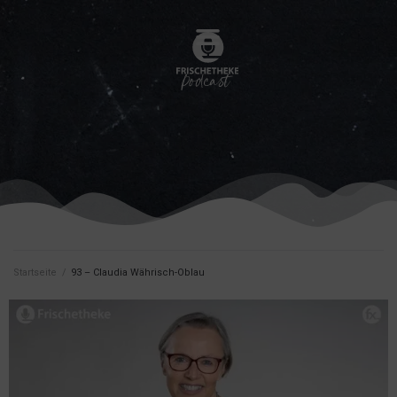
Startseite
/
93 – Claudia Währisch-Oblau