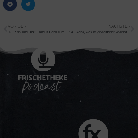
VORIGER
NÄCHSTER
92 – Stini und Dirk: Hand in Hand durch den Bestand
94 – Anna, was ist gewaltfreier Widerstand?