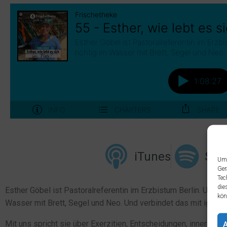
iTunes
Spot
Um 
Ger
Tec
die
Esther Göbel ist Pastoralreferentin im Erzbistum Berlin. Und als
kön
Wasser mit Brett, Segel und Neo. Und verbindet das mit ignatian
Mit uns spricht sie über Exerzitien, Entscheidungen, innere Sti