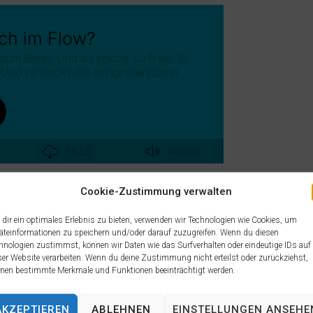
Cookie-Zustimmung verwalten
ify
RSS
dir ein optimales Erlebnis zu bieten, verwenden wir Technologien wie Cookies, um
äteinformationen zu speichern und/oder darauf zuzugreifen. Wenn du diesen
hnologien zustimmst, können wir Daten wie das Surfverhalten oder eindeutige IDs auf
ser Website verarbeiten. Wenn du deine Zustimmung nicht erteilst oder zurückziehst,
 solche surft sie. So richtig im
nen bestimmte Merkmale und Funktionen beeinträchtigt werden.
ischer Spiritualität.
mmigkeit, Flow, Ankerpunkte,
AKZEPTIEREN
ABLEHNEN
EINSTELLUNGEN ANSEHE