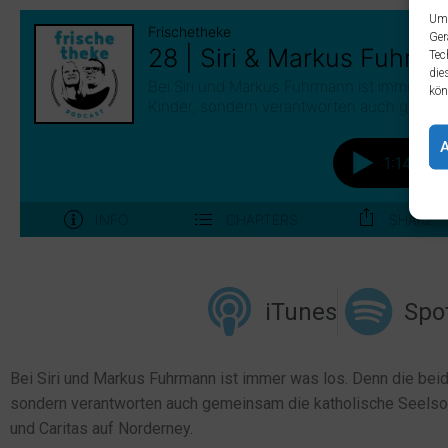
Um 
Ger
Tec
die
kön
iTunes
Spot
Bei Siri und Markus Fuhrmann ist immer was los. Denn die beide
sondern verantworten auch gemeinsam die katholische Seelso
und Caritas auf Norderney.