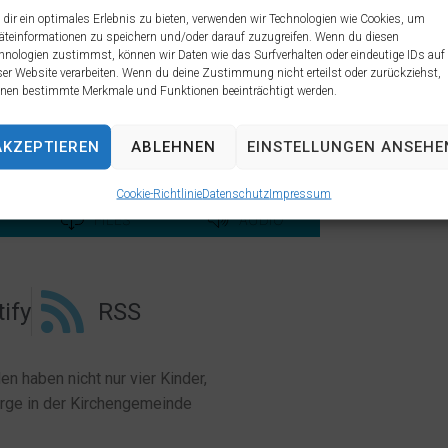
dir ein optimales Erlebnis zu bieten, verwenden wir Technologien wie Cookies, um
äteinformationen zu speichern und/oder darauf zuzugreifen. Wenn du diesen
hnologien zustimmst, können wir Daten wie das Surfverhalten oder eindeutige IDs auf
ser Website verarbeiten. Wenn du deine Zustimmung nicht erteilst oder zurückziehst,
nen bestimmte Merkmale und Funktionen beeinträchtigt werden.
AKZEPTIEREN
ABLEHNEN
EINSTELLUNGEN ANSEHE
Cookie-Richtlinie
Datenschutz
Impressum
ify
RSS
n haben nicht nur vier Kinder,
rge in der Kirchengemeinde