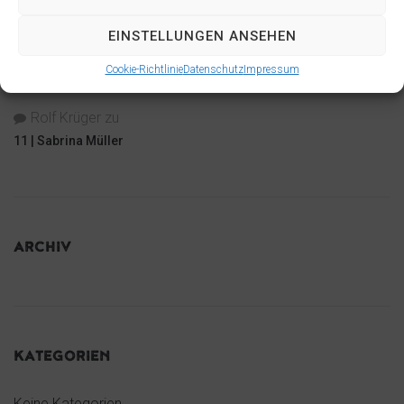
16 | beymeister
EINSTELLUNGEN ANSEHEN
zu
Dirk Kähler
Cookie-Richtlinie
Datenschutz
Impressum
16 | beymeister
Rolf Krüger
zu
11 | Sabrina Müller
ARCHIV
KATEGORIEN
Keine Kategorien