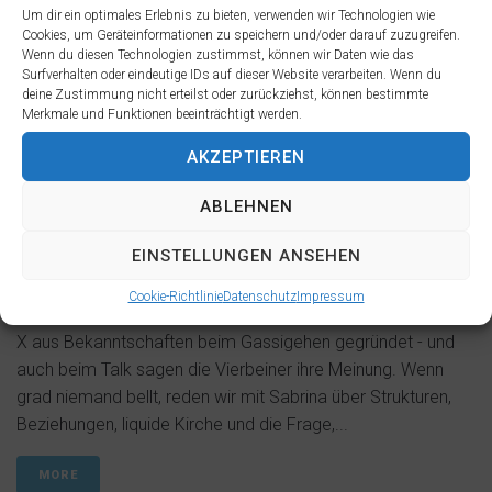
Um dir ein optimales Erlebnis zu bieten, verwenden wir Technologien wie
Cookies, um Geräteinformationen zu speichern und/oder darauf zuzugreifen.
Wenn du diesen Technologien zustimmst, können wir Daten wie das
Surfverhalten oder eindeutige IDs auf dieser Website verarbeiten. Wenn du
deine Zustimmung nicht erteilst oder zurückziehst, können bestimmte
Merkmale und Funktionen beeinträchtigt werden.
AKZEPTIEREN
ABLEHNEN
EINSTELLUNGEN ANSEHEN
Wenn Fresh X auf den Hund kommt, dann steckt
Cookie-Richtlinie
Datenschutz
Impressum
wahrscheinlich Dr. Sabrina Müller dahinter: Sie hat eine Fresh
X aus Bekanntschaften beim Gassigehen gegründet - und
auch beim Talk sagen die Vierbeiner ihre Meinung. Wenn
grad niemand bellt, reden wir mit Sabrina über Strukturen,
Beziehungen, liquide Kirche und die Frage,...
MORE