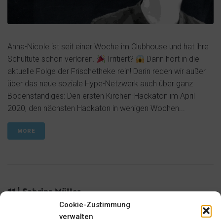
Anna-Nicole ist seit einer Woche im Clubhouse und hat ihre
Schultüte schon verloren.
Irritiert?
Dann hört in die
aktuelle Folge der Frischetheke rein! Darin reden wir außer
über das neue soziale Hype-Netzwerk auch über ganz
Bodenständiges: Den ersten Kirchen-Hackaton im April
2020, den nächsten Hackaton in wenigen Wochen...
MORE
11 | Sabrina Müller
Cookie-Zustimmung
verwalten