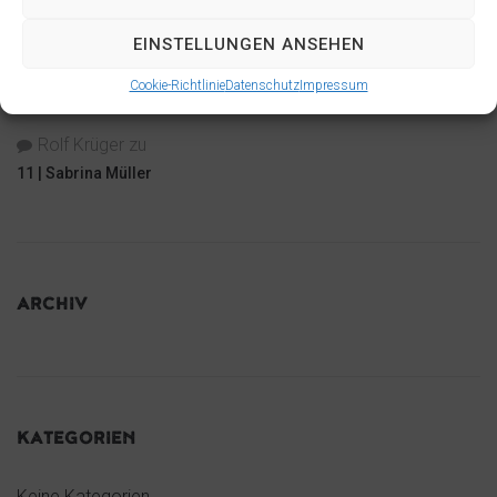
16 | beymeister
EINSTELLUNGEN ANSEHEN
zu
Dirk Kähler
Cookie-Richtlinie
Datenschutz
Impressum
16 | beymeister
Rolf Krüger
zu
11 | Sabrina Müller
ARCHIV
KATEGORIEN
Keine Kategorien